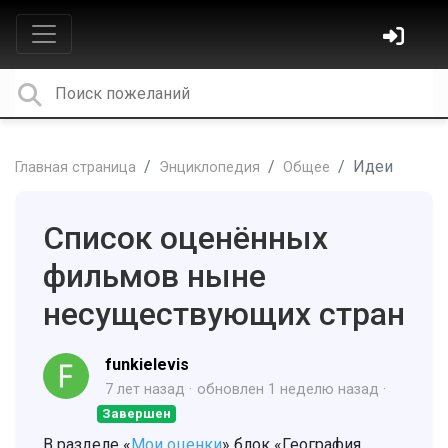
Идеи
Главная страница
Энциклопедия
Общее
Список оценённых
фильмов ныне
несуществующих стран
funkielevis
7 лет назад
обновлен
1 неделю назад
Завершен
В разделе «
Мои оценки
» блок «География