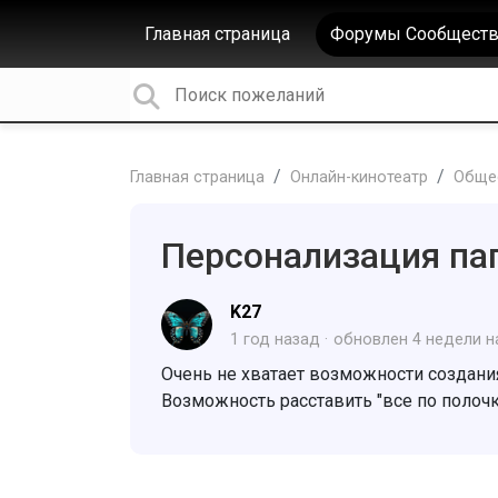
Главная страница
Форумы Сообществ
Главная страница
Онлайн-кинотеатр
Обще
Персонализация па
K27
1 год назад
обновлен
4 недели н
Очень не хватает возможности создания
Возможность расставить "все по полоч