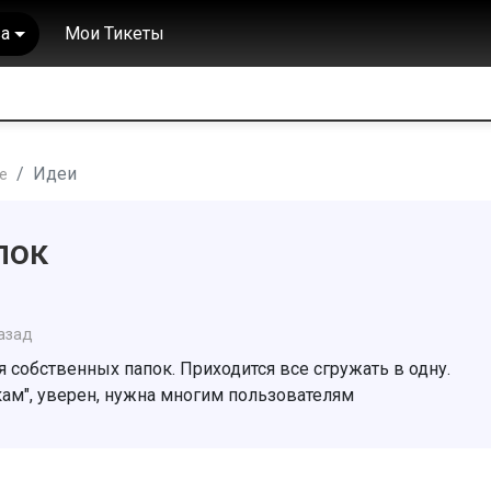
а
Мои Тикеты
Идеи
е
пок
азад
 собственных папок. Приходится все сгружать в одну.
кам", уверен, нужна многим пользователям