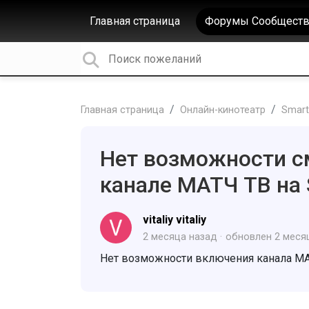
Главная страница
Форумы Сообществ
Главная страница
Онлайн-кинотеатр
Smart
Нет возможности с
канале МАТЧ ТВ на
vitaliy vitaliy
2 месяца назад
обновлен
2 меся
Нет возможности включения канала М