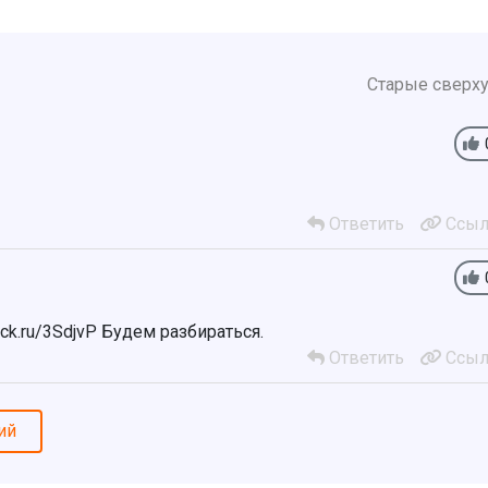
Старые сверх
Ответить
Ссыл
ck.ru/3SdjvP Будем разбираться.
Ответить
Ссыл
ий