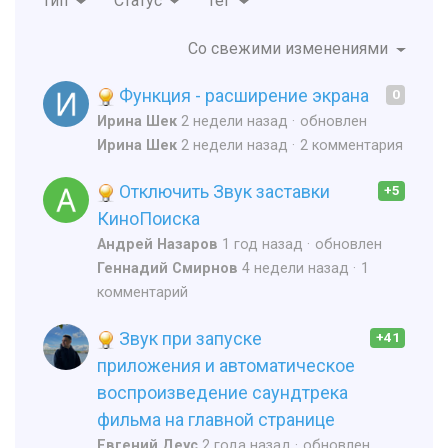
Тип
Статус
Тег
Со свежими изменениями
Функция - расширение экрана
0
Ирина Шек
2 недели назад
обновлен
Ирина Шек
2 недели назад
2 комментария
Отключить Звук заставки
+5
КиноПоиска
Андрей Назаров
1 год назад
обновлен
Геннадий Смирнов
4 недели назад
1
комментарий
Звук при запуске
+41
приложения и автоматическое
воспроизведение саундтрека
фильма на главной странице
Евгений Деус
2 года назад
обновлен